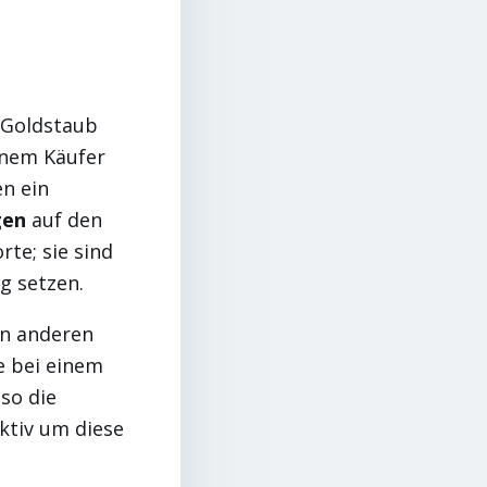
 Goldstaub
inem Käufer
en ein
gen
auf den
te; sie sind
g setzen.
n anderen
e bei einem
so die
ktiv um diese