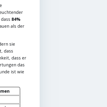
e
leuchtender
, dass
84%
uen als der
dern sie
t, dass
keit, dass er
ertungen das
unde ist wie
ehmen