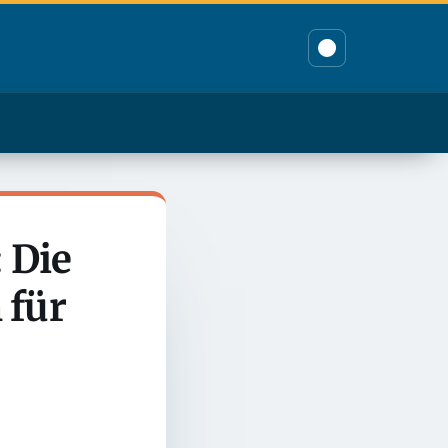
 Die
 für