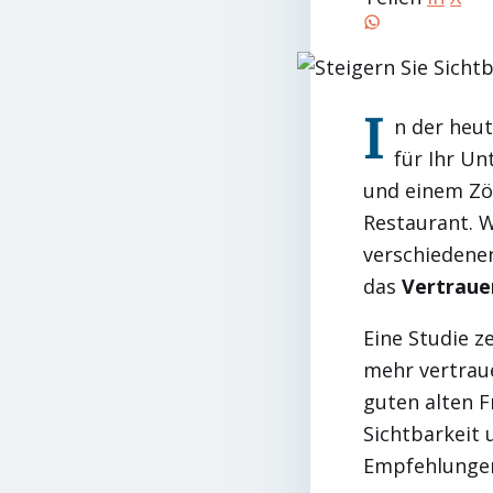
I
n der heut
für Ihr U
und einem Zög
Restaurant. W
verschiedenen
das
Vertraue
Eine Studie z
mehr vertrau
guten alten F
Sichtbarkeit 
Empfehlunge