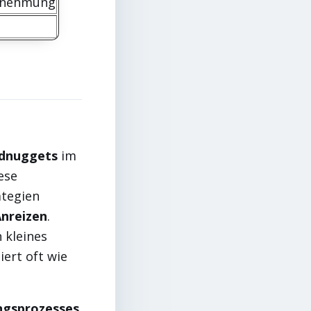
rnehmung
dnuggets
im
ese
ategien
nreizen
.
n kleines
ert oft wie
ngsprozesses
.