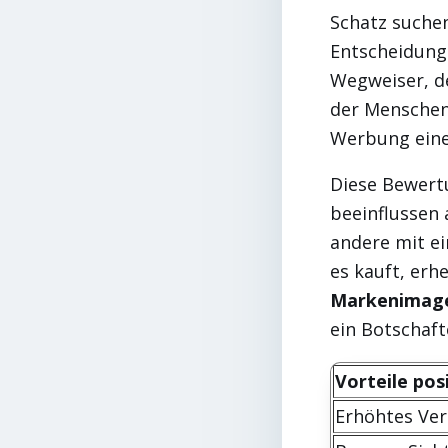
Schatz suchen
Entscheidunge
Wegweiser, d
der Menschen
Werbung ein
Diese Bewertu
beeinflussen
andere mit ei
es kauft, erh
Markenimag
ein Botschaft
Vorteile po
Erhöhtes Ve