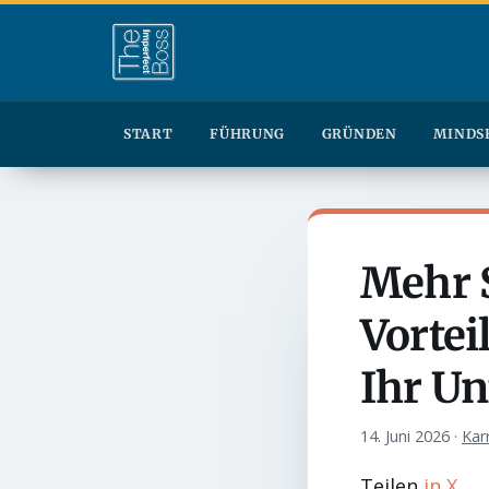
START
FÜHRUNG
GRÜNDEN
MINDS
Mehr S
Vortei
Ihr U
14. Juni 2026
·
Kar
Teilen
in
X