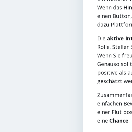
Wenn das Hint
einen Button,
dazu Plattfo
Die
aktive In
Rolle. Stellen
Wenn Sie freu
Genauso soll
positive als 
geschätzt we
Zusammenfass
einfachen Be
einer Flut po
eine
Chance
,