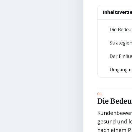
Inhaltsverze
Die Bede
1
Strategie
2
Der Einfl
3
Umgang mi
4
Die Bede
Kundenbewert
gesund und le
nach einem Pr