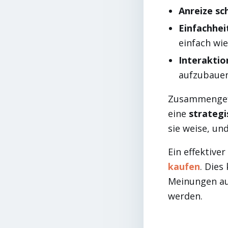
Anreize sc
Einfachheit
einfach wie
Interaktio
aufzubauen
Zusammengefas
eine
strategi
sie weise, un
Ein effektive
kaufen
. Dies
Meinungen au
werden.